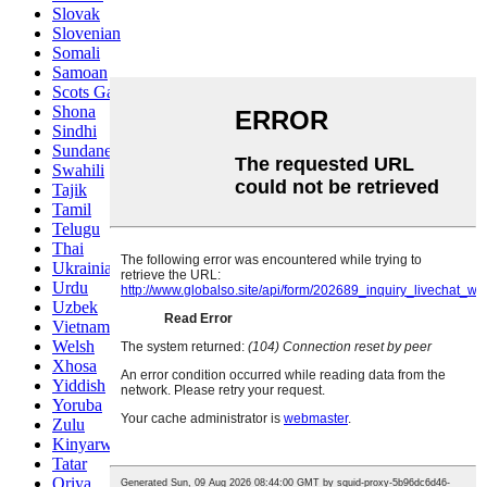
Slovak
Slovenian
Somali
Samoan
Scots Gaelic
Shona
Sindhi
Sundanese
Swahili
Tajik
Tamil
Telugu
Thai
Ukrainian
Urdu
Uzbek
Vietnamese
Welsh
Xhosa
Yiddish
Yoruba
Zulu
Kinyarwanda
Tatar
Oriya