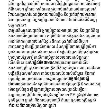
និងបច្ចេកវិទ្យាសន្សំសំចៃថាមពល ដើម្បីផ្តល់នូវបទពិសោធន៍សាកថ្ម
ដ៏ពិសេស។ ឆ្នាំងសាកទាំងនេះត្រូវបានបំពាក់ដោយចំណុចប្រទាក់
វិចារណញាណដែលធ្វើអោយការដំឡើង និងប្រតិបត្តិការមានភាព
ងាយស្រួលសម្រាប់អ្នកប្រើប្រាស់ទាំងអស់ ដោយមិនគិតពីជំនាញ
បច្ចេកទេស។
ជាមួយនឹងមុខងារឆ្លាតវៃ អ្នកប្រើប្រាស់អាចគ្រប់គ្រង និងត្រួតពិនិត្យ
ការសាកថ្មពីចម្ងាយតាមរយៈកម្មវិធីដែលយកចិត្តទុកដាក់ ទទួលបាន
ការអាប់ដេតក្នុងពេលជាក់ស្តែង និងការជូនដំណឹងអំពីស្ថាន
ភាពសាកថ្ម ការប្រើប្រាស់ថាមពល និងសូម្បីតែការសន្សំថ្លៃដើម។
មុខងារនេះធានានូវភាពងាយស្រួល និងផ្តល់ឱ្យអ្នកប្រើប្រាស់នូវការ
គ្រប់គ្រងបន្ថែមទៀតលើការប្រើប្រាស់ថាមពលរបស់ពួកគេ។
លើសពីនេះ ស
សន្សំសំចៃថាមពល
ការរចនាធានាថាដំណើរ
ការសាកថ្មប្រើប្រាស់ថាមពលអគ្គិសនីតិចតួចបំផុត ខណៈពេលដែល
បង្កើនទិន្នផលអតិបរមា កាត់បន្ថយផលប៉ះពាល់បរិស្ថាន និងកាត់
បន្ថយវិក្កយបត្រថាមពល។ ការរួមបញ្ចូលនៃ
បច្ចេកវិទ្យាសន្សំ
ថាមពល
ដូចជាការកែតម្រូវថាមពលដោយស្វ័យប្រវត្តិ និងការសាកថ្ម
ម៉ោងខ្ពស់បំផុត ធ្វើឱ្យការប្រើប្រាស់ថាមពលប្រសើរឡើង។
សម្រាប់ម្ចាស់ផ្ទះដែលកំពុងស្វែងរកឆ្នាំងសាក EV ក្នុងផ្ទះដែលអាច
ទុកចិត្តបាន ឆ្លាតវៃ និងងាយស្រួលប្រើ ដំណោះស្រាយកម្រិតខ្ពស់
ទាំងនេះគឺជាជម្រើសដ៏ល្អឥតខ្ចោះ។