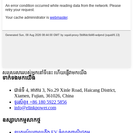
សរសេរសាររបស់អ្នកនៅទីនេះ ហើយផ្ញើវាមកយើង
ទាក់ទងមកយើង
ជាន់ទី 4, អាគារ 3, No.29 Xinle Road, Haicang District,
Xiamen, Fujian, 361026, China
ទូរស័ព្ទ៖ +86 180 5922 5856
info@elinkpower.com
ឧស្សាហកម្មសាកថ្ម
ឧបករណ៍បញ្ចូលភ្លើង EV ចំណតពាណិជ្ជកម្ម