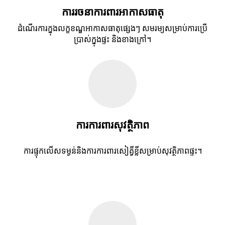
ការរចនាការពារអាកាសធាតុ
ដំណើរការក្នុងលក្ខខណ្ឌអាកាសធាតុផ្សេងៗ សមរម្យសម្រាប់ការប្រើ
ប្រាស់ក្នុងផ្ទះ និងខាងក្រៅ។
ការការពារសុវត្ថិភាព
ការផ្ទុកលើសទម្ងន់និងការការពារសៀគ្វីខ្លីសម្រាប់សុវត្ថិភាពផ្ទះ។