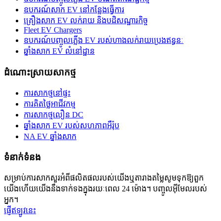
ឧបករណ៍សាក EV នៅកន្លែងធ្វើការ
គ្រឿងសាក EV លក់រាយ និងបដិសណ្ឋារកិច្ច
Fleet EV Chargers
ឧបករណ៍បញ្ចូលភ្លើង EV របស់ហាងលក់រាយប្រេងឥន្ធនៈ
ឆ្នាំងសាក EV លំនៅដ្ឋាន
ដំណោះស្រាយសាកថ្ម
ការសាកថ្មនៅផ្ទះ
ការគិតថ្លៃអាជីវកម្ម
ការសាកថ្មលឿន DC
ឆ្នាំងសាក EV របស់សហភាពអឺរ៉ុប
NA EV ឆ្នាំងសាក
ទំនាក់ទំនង
សម្រាប់ការសាកសួរអំពីផលិតផលរបស់យើងឬតារាងតម្លៃសូមទុកឱ្យពួក
យើងហើយយើងនឹងទាក់ទងក្នុងរយៈពេល 24 ម៉ោង។ បញ្ចូលអ៊ីមែលរបស់
អ្នក។
ផ្ញើឥឡូវនេះ