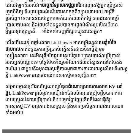
ដោយឡែកគឺរបស់វា។
បច្ចេកវិទ្យាសាកថ្មឆ្លាតវៃ
អនុញ្ញាតឱ្យអ្នកប្រើប្រាស់
ត្រួតពិនិត្យ និងគ្រប់គ្រងដំណើរការសាកថ្មពីចម្ងាយតាមរយៈកម្មវិធី
ទូរស័ព្ទ។ នេះមានន័យថាអ្នកអាចកំណត់ពេលគិតថ្លៃ តាមដានការប្រើ
ប្រាស់ថាមពល និងថែមទាំងទទួលបានការជូនដំណឹងប្រសិនបើមាន
អ្វីមួយខុសប្រក្រតី — ទាំងអស់ចេញពីស្មាតហ្វូនរបស់អ្នក។
លើសពីនេះទៀតឆ្នាំងសាក LinkPower មានកម្រិតខ្ពស់
សន្សំសំចៃ
ថាមពល
កាត់បន្ថយការប្រើប្រាស់អគ្គិសនីដោយមិនធ្វើឱ្យខូច
ល្បឿនសាក។ នេះមិនត្រឹមតែជួយបន្ថយវិក្កយបត្រឧបករណ៍ប្រើប្រាស់
របស់អ្នកប៉ុណ្ណោះទេ ប៉ុន្តែថែមទាំងរួមចំណែកដល់បរិស្ថានកាន់តែបៃតង
ផងដែរ។ ជាមួយនឹងមុខងារសុវត្ថិភាពដូចជាការការពារចរន្តលើស និងចរន្ត
ខ្លី LinkPower ធានាថារាល់ការសាកថ្មមានសុវត្ថិភាព។
សម្រាប់ម្ចាស់ផ្ទះដែលស្វែងរកល្អបំផុត
ដំណោះស្រាយការសាក EV នៅ
ផ្ទះ
, LinkPower ផ្តល់នូវភាពជឿជាក់ដែលមិនអាចប្រៀបផ្ទឹមបាន ភាព
ងាយស្រួលនៃការប្រើប្រាស់ និងបច្ចេកវិជ្ជាច្នៃប្រឌិតថ្មីដែលធ្វើឱ្យ
ការសាកថ្ម EV មានភាពងាយស្រួល និងមានប្រសិទ្ធភាពជាងពេលណា
ទាំងអស់។