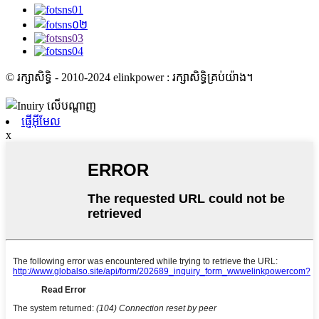
© រក្សាសិទ្ធិ - 2010-2024 elinkpower : រក្សាសិទ្ធិគ្រប់យ៉ាង។
ផ្ញើអ៊ីមែល
x