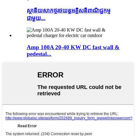
ស្ថានីយ​សាក​ថ្ម​រថយន្ត​អគ្គិសនី​ពាណិជ្ជកម្ម​
ជាមួយ...
Amp 100A 20-40 KW DC fast wall &
pedestal...