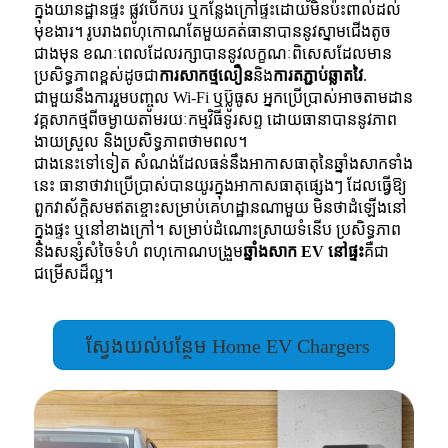
ក្នុងយានដ្ឋានផ្ទះ ផ្លូវបើកបរ ឬកន្លែងក្រៅផ្ទះដោយមិនប៉ះពាល់ដល់
មុខងារ។ រូបរាងពហុកោណតែមួយគត់ធានាបាននូវស្នាមជើងតូច
ជាងមុន ខណៈពេលដែលរក្សាបាននូវលក្ខណៈពិសេសដែលមាន
ប្រសិទ្ធភាពខ្ពស់ដូចជា
ការសាកថ្មលឿន
និង
ការតភ្ជាប់ឆ្លាតវៃ
.
ជាមួយនឹងការរួមបញ្ចូល Wi-Fi ឬប៊្លូធូស អ្នកប្រើប្រាស់អាចតាមដាន
វគ្គសាកថ្មពីចម្ងាយតាមរយៈកម្មវិធីទូរសព្ទ ដោយធានាបាននូវភាព
ងាយស្រួល និងប្រសិទ្ធភាពថាមពល។
ជាងនេះទៅទៀត សំណង់ដែលធន់នឹងអាកាសធាតុនៃឆ្នាំងសាកទាំង
នេះ ធានាថាវាប្រើប្រាស់បានយូរក្នុងអាកាសធាតុផ្សេងៗ ដែលធ្វើឱ្យ
ពួកវាស័ក្តិសមឥតខ្ចោះសម្រាប់គេហដ្ឋានណាមួយ មិនថាដំឡើងនៅ
ក្នុងផ្ទះ ឬនៅខាងក្រៅ។ សម្រាប់ដំណោះស្រាយទំនើប ប្រសិទ្ធភាព
និងសន្សំសំចៃទំហំ ពហុកោណបង្រួម
ឆ្នាំងសាក EV នៅផ្ទះ
គឺជា
ជម្រើសដ៏ល្អ។
ស្វែងយល់បន្ថែម Home EV Chargers