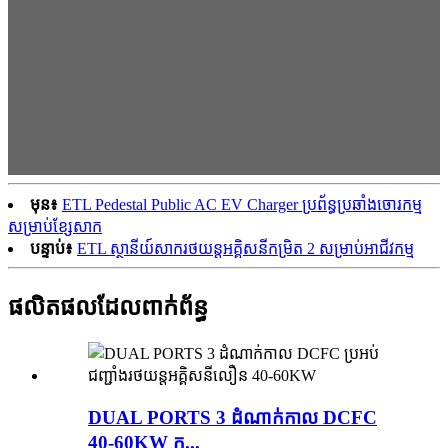
មុន៖
ETL Pedestal Public AC EV Charger ប្រព័ន្ធប្រឆាំងចោរកម្ម
សម្រាប់ខ្សែសាក
បន្ទាប់៖
ETL ស្ថានីយ៍សាករថយន្តអគ្គិសនីកម្រិត 2 សម្រាប់អាជីវកម្ម
ផលិតផលដែលពាក់ព័ន្ធ
DUAL PORTS 3 ដំណាក់កាល DCFC
40-60KW ក...