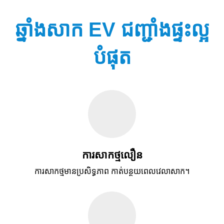
ឆ្នាំងសាក EV ជញ្ជាំងផ្ទះល្អ
បំផុត
ការសាកថ្មលឿន
ការសាកថ្មមានប្រសិទ្ធភាព កាត់បន្ថយពេលវេលាសាក។