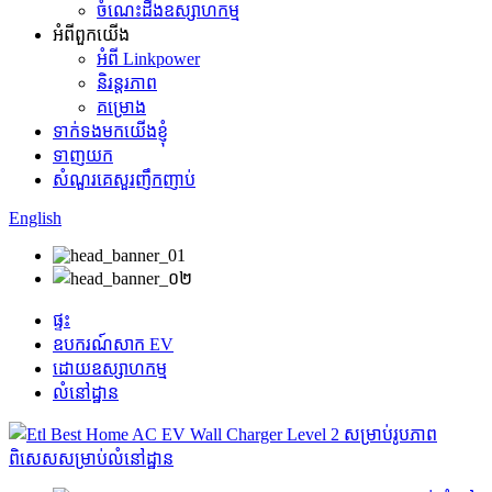
ចំណេះដឹងឧស្សាហកម្ម
អំពីពួកយើង
អំពី Linkpower
និរន្តរភាព
គម្រោង
ទាក់ទងមកយើងខ្ញុំ
ទាញយក
សំណួរគេសួរញឹកញាប់
English
ផ្ទះ
ឧបករណ៍សាក EV
ដោយឧស្សាហកម្ម
លំនៅដ្ឋាន