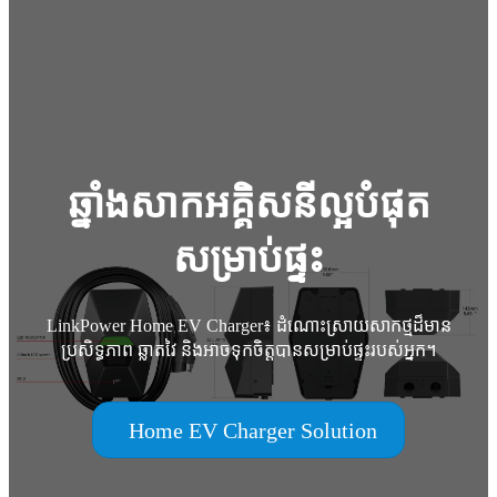
ឆ្នាំងសាកអគ្គិសនីល្អបំផុត
សម្រាប់ផ្ទះ
LinkPower Home EV Charger៖ ដំណោះស្រាយសាកថ្មដ៏មាន
ប្រសិទ្ធភាព ឆ្លាតវៃ និងអាចទុកចិត្តបានសម្រាប់ផ្ទះរបស់អ្នក។
Home EV Charger Solution