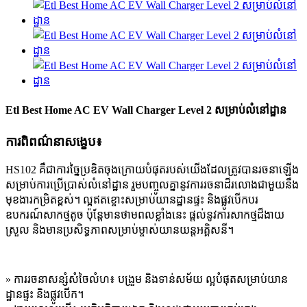
Etl Best Home AC EV Wall Charger Level 2 សម្រាប់លំនៅដ្ឋាន
ការពិពណ៌នាសង្ខេប៖
HS102 គឺជាការច្នៃប្រឌិតចុងក្រោយបំផុតរបស់យើងដែលត្រូវបានរចនាឡើង
សម្រាប់ការប្រើប្រាស់លំនៅដ្ឋាន រួមបញ្ចូលគ្នានូវការរចនាដ៏រលោងជាមួយនឹង
មុខងារកម្រិតខ្ពស់។ ល្អឥតខ្ចោះសម្រាប់យានដ្ឋានផ្ទះ និងផ្លូវបើកបរ
ឧបករណ៍សាកថ្មតូច ប៉ុន្តែមានថាមពលខ្លាំងនេះ ផ្តល់នូវការសាកថ្មដ៏ងាយ
ស្រួល និងមានប្រសិទ្ធភាពសម្រាប់ម្ចាស់យានយន្តអគ្គិសនី។
» ការរចនាសន្សំសំចៃលំហ៖ បង្រួម និងទាន់សម័យ ល្អបំផុតសម្រាប់យាន
ដ្ឋានផ្ទះ និងផ្លូវបើក។