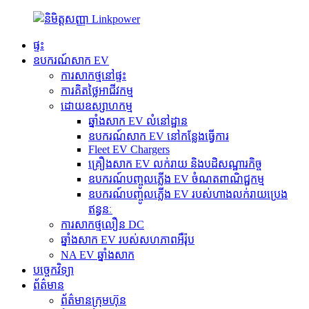
ផ្ទះ
ឧបករណ៍សាក EV
ការសាកថ្មនៅផ្ទះ
ការគិតថ្លៃអាជីវកម្ម
ដោយឧស្សាហកម្ម
ឆ្នាំងសាក EV លំនៅដ្ឋាន
ឧបករណ៍សាក EV នៅកន្លែងធ្វើការ
Fleet EV Chargers
គ្រឿងសាក EV លក់រាយ និងបដិសណ្ឋារកិច្ច
ឧបករណ៍បញ្ចូលភ្លើង EV ចំណតពាណិជ្ជកម្ម
ឧបករណ៍បញ្ចូលភ្លើង EV របស់ហាងលក់រាយប្រេង
ឥន្ធនៈ
ការសាកថ្មលឿន DC
ឆ្នាំងសាក EV របស់សហភាពអឺរ៉ុប
NA EV ឆ្នាំងសាក
បច្ចេកវិទ្យា
ព័ត៌មាន
ព័ត៌មានក្រុមហ៊ុន