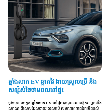
ឆ្នាំងសាក EV ឆ្លាតវៃ ងាយស្រួលប្រើ និង
សន្សំសំចៃថាមពលនៅផ្ទះ
ចុងក្រោយបង្អស់
ឆ្នាំងសាក EV នៅផ្ទះ
ត្រូវបានរចនាឡើងជាមួយនឹង
លក្ខណៈពិសេសដែលងាយស្រួលប្រើ សមត្ថភាពឆ្លាតវៃកម្រិតខ្ពស់