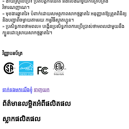
» ងាយស្រួលប្រើ៖ ប្រតិបត្តិការដោត និងលេងជាមួយការគ្រប់គ្រង
វិចារណញាណ។
» មុខងារឆ្លាតវៃ៖ បំពាក់ដោយសមត្ថភាពសាកថ្មឆ្លាតវៃ អនុញ្ញាតឱ្យត្រួតពិនិត្យ
និងបញ្ជាពីចម្ងាយតាមរយៈកម្មវិធីស្មាតហ្វូន។
» ប្រសិទ្ធភាពថាមពល៖ បង្កើនប្រសិទ្ធភាពការប្រើប្រាស់ថាមពលជាមួយនឹង
ក្បួនដោះស្រាយសាកថ្មឆ្លាតវៃ។
វិញ្ញាបនប័ត្រ
ទាក់ទងមកយើងខ្ញុំ
ទាញយក
ព័ត៌មានលម្អិតអំពីផលិតផល
ស្លាកផលិតផល