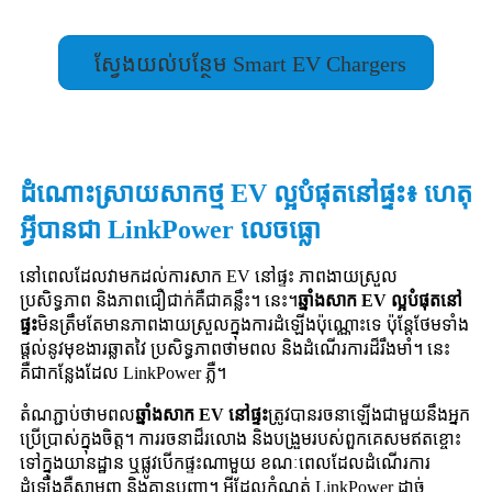
ស្វែងយល់បន្ថែម Smart EV Chargers
ដំណោះស្រាយសាកថ្ម EV ល្អបំផុតនៅផ្ទះ៖ ហេតុ
អ្វីបានជា LinkPower លេចធ្លោ
នៅពេលដែលវាមកដល់ការសាក EV នៅផ្ទះ ភាពងាយស្រួល
ប្រសិទ្ធភាព និងភាពជឿជាក់គឺជាគន្លឹះ។ នេះ។
ឆ្នាំងសាក EV ល្អបំផុតនៅ
ផ្ទះ
មិនត្រឹមតែមានភាពងាយស្រួលក្នុងការដំឡើងប៉ុណ្ណោះទេ ប៉ុន្តែថែមទាំង
ផ្តល់នូវមុខងារឆ្លាតវៃ ប្រសិទ្ធភាពថាមពល និងដំណើរការដ៏រឹងមាំ។ នេះ
គឺជាកន្លែងដែល LinkPower ភ្លឺ។
តំណភ្ជាប់ថាមពល
ឆ្នាំងសាក EV នៅផ្ទះ
ត្រូវបានរចនាឡើងជាមួយនឹងអ្នក
ប្រើប្រាស់ក្នុងចិត្ត។ ការរចនាដ៏រលោង និងបង្រួមរបស់ពួកគេសមឥតខ្ចោះ
ទៅក្នុងយានដ្ឋាន ឬផ្លូវបើកផ្ទះណាមួយ ខណៈពេលដែលដំណើរការ
ដំឡើងគឺសាមញ្ញ និងគ្មានបញ្ហា។ អ្វីដែលកំណត់ LinkPower ដាច់