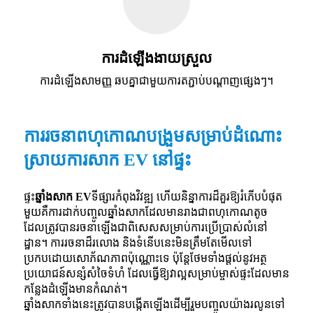
ការដំឡើងងាយស្រួល
ការដំឡើងសាមញ្ញ ឆបគ្នាជាមួយការតភ្ជាប់បណ្តាញផ្សេងៗ។
ការរចនាពហុកោណបង្រួមសម្រាប់ដំណោះ
ស្រាយការសាក EV នៅផ្ទះ
ផ្ទះ
ឆ្នាំងសាក EV
ទីផ្សារកំពុងវិវឌ្ឍ ហើយនិន្នាការដ៏គួរឱ្យរំភើបបំផុត
មួយគឺការដាក់បញ្ចូលឆ្នាំងសាកដែលមានរាងជាពហុកោណតូច
ដែលត្រូវបានរចនាឡើងជាពិសេសសម្រាប់ការប្រើប្រាស់លំនៅ
ដ្ឋាន។ ការរចនាដ៏រលោង និងទំនើបនេះមិនត្រឹមតែមើលទៅ
ប្រកបដោយសោភ័ណភាពប៉ុណ្ណោះទេ ប៉ុន្តែថែមទាំងផ្តល់នូវអត្ថ
ប្រយោជន៍សន្សំសំចៃទំហំ ដែលធ្វើឱ្យវាល្អសម្រាប់ម្ចាស់ផ្ទះដែលមាន
កន្លែងដំឡើងមានកំណត់។
ឆ្នាំងសាកទាំងនេះត្រូវបានបង្កើតឡើងដើម្បីរួមបញ្ចូលយ៉ាងរលូនទៅ