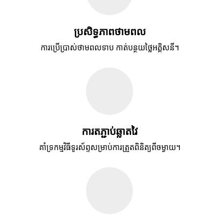
ប្រសិទ្ធភាពថាមពល
ការប្រើប្រាស់ថាមពលទាប កាត់បន្ថយថ្លៃអគ្គិសនី។
ការតភ្ជាប់ឆ្លាតវៃ
គាំទ្រកម្មវិធីទូរស័ព្ទសម្រាប់ការត្រួតពិនិត្យពីចម្ងាយ។