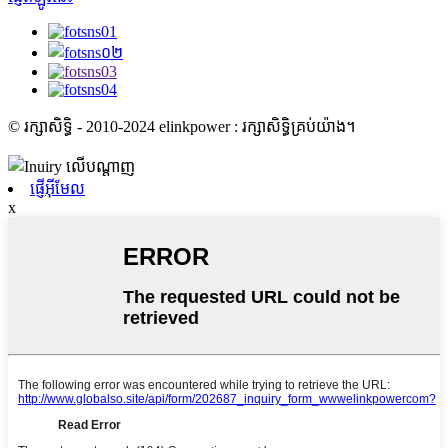
© រក្សាសិទ្ធិ - 2010-2024 elinkpower : រក្សាសិទ្ធិគ្រប់យ៉ាង។
ផ្ញើអ៊ីមែល
x