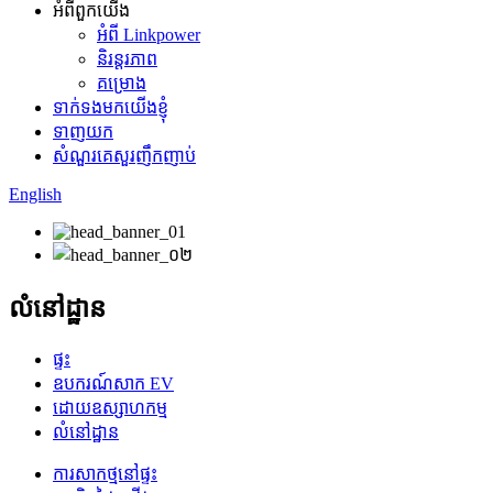
អំពីពួកយើង
អំពី Linkpower
និរន្តរភាព
គម្រោង
ទាក់ទងមកយើងខ្ញុំ
ទាញយក
សំណួរគេសួរញឹកញាប់
English
លំនៅដ្ឋាន
ផ្ទះ
ឧបករណ៍សាក EV
ដោយឧស្សាហកម្ម
លំនៅដ្ឋាន
ការសាកថ្មនៅផ្ទះ