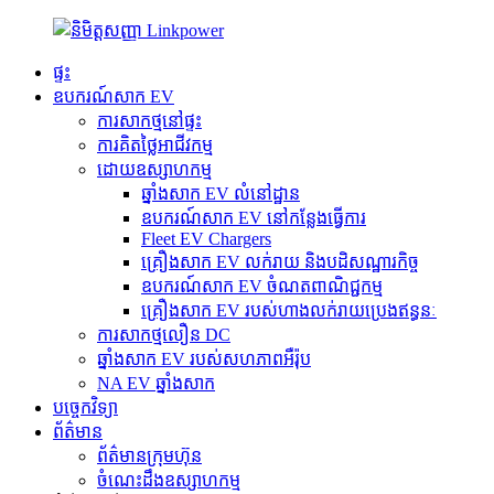
ផ្ទះ
ឧបករណ៍សាក EV
ការសាកថ្មនៅផ្ទះ
ការគិតថ្លៃអាជីវកម្ម
ដោយឧស្សាហកម្ម
ឆ្នាំងសាក EV លំនៅដ្ឋាន
ឧបករណ៍សាក EV នៅកន្លែងធ្វើការ
Fleet EV Chargers
គ្រឿងសាក EV លក់រាយ និងបដិសណ្ឋារកិច្ច
ឧបករណ៍សាក EV ចំណតពាណិជ្ជកម្ម
គ្រឿងសាក EV របស់ហាងលក់រាយប្រេងឥន្ធនៈ
ការសាកថ្មលឿន DC
ឆ្នាំងសាក EV របស់សហភាពអឺរ៉ុប
NA EV ឆ្នាំងសាក
បច្ចេកវិទ្យា
ព័ត៌មាន
ព័ត៌មានក្រុមហ៊ុន
ចំណេះដឹងឧស្សាហកម្ម