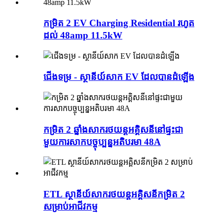
កម្រិត 2 EV Charging Residential រហូត
ដល់ 48amp 11.5kW
ជើងទម្រ - ស្ថានីយ៍សាក EV ដែលបានដំឡើង
កម្រិត 2 ឆ្នាំងសាករថយន្តអគ្គិសនីនៅផ្ទះជា
មួយការសាកបច្ចុប្បន្នអតិបរមា 48A
ETL ស្ថានីយ៍សាករថយន្តអគ្គិសនីកម្រិត 2
សម្រាប់អាជីវកម្ម