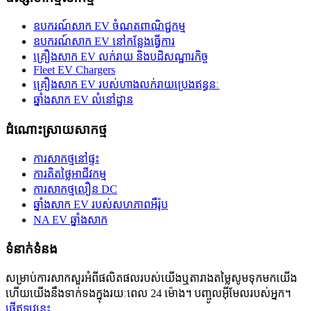
ឧបករណ៍សាក EV ចំណតពាណិជ្ជកម្ម
ឧបករណ៍សាក EV នៅកន្លែងធ្វើការ
គ្រឿងសាក EV លក់រាយ និងបដិសណ្ឋារកិច្ច
Fleet EV Chargers
គ្រឿងសាក EV របស់ហាងលក់រាយប្រេងឥន្ធនៈ
ឆ្នាំងសាក EV លំនៅដ្ឋាន
ដំណោះស្រាយសាកថ្ម
ការសាកថ្មនៅផ្ទះ
ការគិតថ្លៃអាជីវកម្ម
ការសាកថ្មលឿន DC
ឆ្នាំងសាក EV របស់សហភាពអឺរ៉ុប
NA EV ឆ្នាំងសាក
ទំនាក់ទំនង
សម្រាប់ការសាកសួរអំពីផលិតផលរបស់យើងឬតារាងតម្លៃសូមទុកមកយើង
ហើយយើងនឹងទាក់ទងក្នុងរយៈពេល 24 ម៉ោង។ បញ្ចូលអ៊ីមែលរបស់អ្នក។
ផ្ញើឥឡូវនេះ