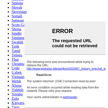
Sinhala
Slovak
Slovenian
Somali
Samoan
Scots Gaelic
Shona
Sindhi
Sundanese
Swahili
Tajik
Tamil
Telugu
Thai
Ukrainian
Urdu
Uzbek
Vietnamese
Welsh
Xhosa
Yiddish
Yoruba
Zulu
Kinyarwanda
Tatar