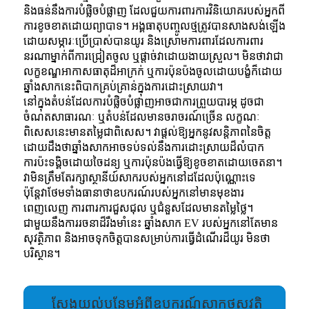
និងធន់នឹងការបំផ្លិចបំផ្លាញ ដែលជួយការពារការវិនិយោគរបស់អ្នកពី
ការខូចខាតដោយព្យាបាទ។ អង្គធាតុបញ្ចូលថ្មត្រូវបានសាងសង់ឡើង
ដោយសម្ភារៈប្រើប្រាស់បានយូរ និងស្រោមការពារដែលការពារ
នរណាម្នាក់ពីការជ្រៀតចូល ឬផ្តាច់វាដោយងាយស្រួល។ មិនថាវាជា
លក្ខខណ្ឌអាកាសធាតុដ៏អាក្រក់ ឬការប៉ុនប៉ងចូលដោយបង្ខំក៏ដោយ
ឆ្នាំងសាកនេះពិបាកគ្រប់គ្រាន់ក្នុងការដោះស្រាយវា។
នៅក្នុងតំបន់ដែលការបំផ្លិចបំផ្លាញអាចជាការព្រួយបារម្ភ ដូចជា
ចំណតសាធារណៈ ឬតំបន់ដែលមានចរាចរណ៍ច្រើន លក្ខណៈ
ពិសេសនេះមានតម្លៃជាពិសេស។ វាផ្តល់ឱ្យអ្នកនូវសន្តិភាពនៃចិត្ត
ដោយដឹងថាឆ្នាំងសាកអាចទប់ទល់នឹងការដោះស្រាយដ៏លំបាក
ការប៉ះទង្គិចដោយចៃដន្យ ឬការប៉ុនប៉ងធ្វើឱ្យខូចខាតដោយចេតនា។
វាមិនត្រឹមតែរក្សាស្ថានីយ៍សាករបស់អ្នកនៅដដែលប៉ុណ្ណោះទេ
ប៉ុន្តែវាថែមទាំងធានាថាឧបករណ៍របស់អ្នកនៅមានមុខងារ
ពេញលេញ ការពារការជួសជុល ឬជំនួសដែលមានតម្លៃថ្លៃ។
ជាមួយនឹងការរចនាដ៏រឹងមាំនេះ ឆ្នាំងសាក EV របស់អ្នកនៅតែមាន
សុវត្ថិភាព និងអាចទុកចិត្តបានសម្រាប់ការធ្វើដំណើរដ៏យូរ មិនថា
បរិស្ថាន។
ស្វែងយល់បន្ថែមអំពីឧបករណ៍សាកថ្មសុវត្ថិ