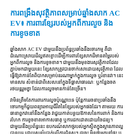
ការពង្រឹងសុវត្ថិភាពសម្រាប់ឆ្នាំងសាក AC
EV៖ ការពារខ្សែរបស់អ្នកពីការលួច និង
ការខូចខាត
ឆ្នាំងសាក AC EV ជាមួយនឹងប្រព័ន្ធប្រឆាំងនឹងចោរកម្ម គឺជា
ដំណោះស្រាយដ៏ល្អឥតខ្ចោះដើម្បីការពារខ្សែសាកដ៏មានតម្លៃរបស់
អ្នកពីការលួច និងការខូចខាត។ ជាមួយនឹងមុខងារសុវត្ថិភាពដែល
ភ្ជាប់មកជាមួយនេះ ខ្សែសាកត្រូវបានចាក់សោដោយសុវត្ថិភាព ដែល
ធ្វើឱ្យវាកាន់តែពិបាកសម្រាប់នរណាម្នាក់ក្នុងការលួច ឬរំខានវា។ នេះ
មានសារៈសំខាន់ជាពិសេសនៅក្នុងទីធ្លាសាធារណៈ ឬកន្លែងចត
រថយន្តរួមគ្នា ដែលការលួចមានកាន់តែច្រើន។
វាមិនត្រឹមតែការពារការលួចប៉ុណ្ណោះទេ ប៉ុន្តែការរចនាប្រឆាំងនឹង
ចោរកម្មក៏ជួយពន្យារអាយុជីវិតនៃខ្សែរបស់អ្នកផងដែរ។ តាមរយៈការ
ធានាពួកវានៅនឹងកន្លែង វាជួយកាត់បន្ថយឱកាសនៃការពាក់ និងការ
រហែក ការខូចខាតអាកាសធាតុ ឬការដកដោតដោយចៃដន្យ។
ជាមួយនឹងប្រព័ន្ធនេះ ឧបករណ៍សាកថ្មរបស់អ្នកស្ថិតក្នុងស្ថានភាពល្អ
បានយូរ ដោយសន្សំប្រាក់លើការជំនួស។ ដូច្នេះ មិនថាអ្នកនៅផ្ទះ ឬ