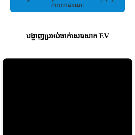
ភាពសាធារណៈ
បង្ហាញប្រអប់ចាក់សោរសាក EV