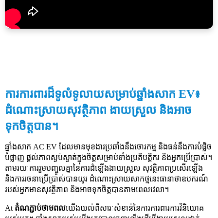
ការការពារដ៏ទូលំទូលាយសម្រាប់ឆ្នាំងសាក EV៖
ដំណោះស្រាយសុវត្ថិភាព ងាយស្រួល និងអាច
ទុកចិត្តបាន។
ឆ្នាំងសាក AC EV ដែលមានមុខងារប្រឆាំងនឹងចោរកម្ម និងធន់នឹងការបំផ្លិច
បំផ្លាញ ផ្តល់ភាពស្ងប់ស្ងាត់ក្នុងចិត្តសម្រាប់ទាំងប្រតិបត្តិករ និងអ្នកប្រើប្រាស់។
តាមរយៈការរួមបញ្ចូលគ្នានៃការដំឡើងងាយស្រួល សុវត្ថិភាពប្រសើរឡើង
និងការរចនាប្រើប្រាស់បានយូរ ដំណោះស្រាយសាកថ្មនេះធានាថាឧបករណ៍
របស់អ្នកមានសុវត្ថិភាព និងអាចទុកចិត្តបានតាមពេលវេលា។
At
តំណភ្ជាប់ថាមពល
យើងយល់ពីសារៈសំខាន់នៃការការពារការវិនិយោគ