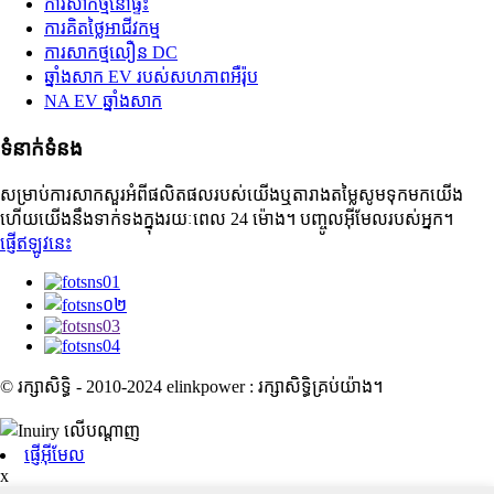
ការសាកថ្មនៅផ្ទះ
ការគិតថ្លៃអាជីវកម្ម
ការសាកថ្មលឿន DC
ឆ្នាំងសាក EV របស់សហភាពអឺរ៉ុប
NA EV ឆ្នាំងសាក
ទំនាក់ទំនង
សម្រាប់ការសាកសួរអំពីផលិតផលរបស់យើងឬតារាងតម្លៃសូមទុកមកយើង
ហើយយើងនឹងទាក់ទងក្នុងរយៈពេល 24 ម៉ោង។ បញ្ចូលអ៊ីមែលរបស់អ្នក។
ផ្ញើឥឡូវនេះ
© រក្សាសិទ្ធិ - 2010-2024 elinkpower : រក្សាសិទ្ធិគ្រប់យ៉ាង។
ផ្ញើអ៊ីមែល
x