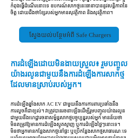
កំពុងធ្វើដំណើរនោះទេ ឧបករណ៍សាកថ្មនេះធានាបាននូវសន្តិភាពនៃ
ចិត្ត ដោយដឹងថាខ្សែរបស់អ្នកមានសុវត្ថិភាព និងសុវត្ថិភាព។
ស្វែងយល់បន្ថែមអំពី Safe Chargers
ការដំឡើងដោយមិនងាយស្រួល៖ រួមបញ្ចូល
យ៉ាងរលូនជាមួយនឹងការដំឡើងការសាកថ្ម
ដែលមានស្រាប់របស់អ្នក។
ការដំឡើងឆ្នាំងសាក AC EV ជាមួយនឹងការការពារប្រឆាំងនឹង
ការលួចគឺជាខ្យល់។ វាត្រូវបានរចនាឡើងដើម្បីរួមបញ្ចូលយ៉ាងរលូន
ជាមួយនឹងហេដ្ឋារចនាសម្ព័ន្ធសាកថ្មបច្ចុប្បន្នរបស់អ្នក មានន័យថា
មិនតម្រូវឱ្យមានការដំឡើងស្មុគស្មាញ ឬការដំឡើងថ្លៃៗនោះទេ។
មិនថាអ្នកមានកន្លែងសាកថ្មនៅផ្ទះ ឬប្រើកន្លែងសាកថ្មសាធារណៈទេ
ប្រព័ន្ធនេះអាចបន្ថែមបានយ៉ាងងាយស្រួលដោយមិនមានការរំខាន។