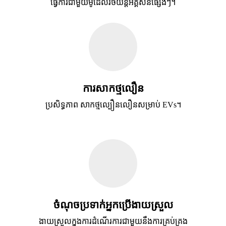
ធ្វើការជាមួយម៉ូដែលរថយន្តអគ្គិសនីផ្សេងៗ។
ការសាកថ្មលឿន
ប្រសិទ្ធភាព សាកថ្មល្បឿនលឿនសម្រាប់ EVs។
ចំណុចប្រទាក់អ្នកប្រើងាយស្រួល
ងាយស្រួលក្នុងការដំណើរការជាមួយនឹងការគ្រប់គ្រង