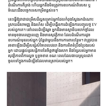
ដំណើរការគឺត្រង់ ហើយអ្នកនឹងមិនត្រូវការឧបករណ៍ពិសេស ឬ
ចំណេះដឹងបច្ចេកទេសកម្រិតខ្ពស់ទេ។
នេះធ្វើឱ្យវាជាជម្រើសដ៏ល្អសម្រាប់អ្នកដែលកំពុងស្វែងរកដំណោះ
ស្រាយដ៏សាមញ្ញ និងរហ័ស ដើម្បីបង្កើនការដំឡើងការបញ្ចូលថ្ម EV
របស់ពួកគេ។ នៅពេលដំឡើងរួច អ្នកនឹងមានស្ថានីយសាកថ្មដែល
មានមុខងារពេញលេញ និងមានសុវត្ថិភាព ដែលដំណើរការដូច
ឧបករណ៍មុនរបស់អ្នក ប៉ុន្តែជាមួយនឹងការការពារបន្ថែម។ វាត្រូវបាន
រចនាឡើងដើម្បីសន្សំសំចៃពេលវេលា និងការខិតខំប្រឹងប្រែងរបស់
អ្នក ដោយផ្តល់នូវសន្តិភាពនៃចិត្តថាឆ្នាំងសាក និងខ្សែរបស់អ្នកមាន
សុវត្ថិភាពពីការលួច ឬខូចខាត ខណៈពេលដែលងាយស្រួលដាក់
ចូលទៅក្នុងការដំឡើងដែលមានស្រាប់របស់អ្នក។