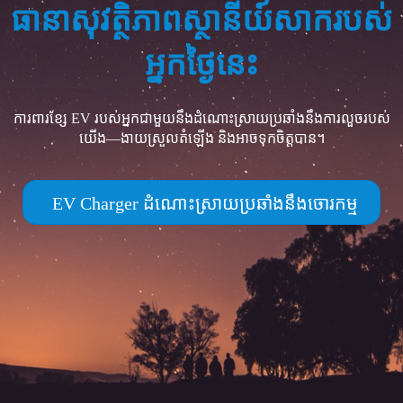
ធានាសុវត្ថិភាពស្ថានីយ៍សាករបស់
អ្នកថ្ងៃនេះ
ការពារខ្សែ EV របស់អ្នកជាមួយនឹងដំណោះស្រាយប្រឆាំងនឹងការលួចរបស់
យើង—ងាយស្រួលតំឡើង និងអាចទុកចិត្តបាន។
EV Charger ដំណោះស្រាយប្រឆាំងនឹងចោរកម្ម