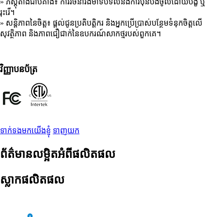
» ភស្តុតាងជាប់គាំង៖ ការរចនារឹងមាំទប់ទល់នឹងការប៉ុនប៉ងចូលដោយបង្ខំ ឬ
រុះរើ។
» សន្តិភាពនៃចិត្ត៖ ផ្តល់ជូនប្រតិបត្តិករ និងអ្នកប្រើប្រាស់បន្ថែមទំនុកចិត្តលើ
សុវត្ថិភាព និងភាពជឿជាក់នៃឧបករណ៍សាកថ្មរបស់ពួកគេ។
វិញ្ញាបនប័ត្រ
ទាក់ទងមកយើងខ្ញុំ
ទាញយក
ព័ត៌មានលម្អិតអំពីផលិតផល
ស្លាកផលិតផល