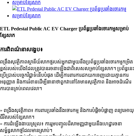
ETL Pedestal Public AC EV Charger ប្រព័ន្ធប្រឆាំងចោរកម្មសម្រាប់
ខ្សែសាក
ការពិពណ៌នាសង្ខេប៖
ពង្រឹងសុវត្ថិភាពស្ថានីយ៍សាកថ្មរបស់អ្នកជាមួយនឹងប្រព័ន្ធប្រឆាំងចោរកម្មកម្រិត
ខ្ពស់របស់យើងដែលត្រូវបានរចនាឡើងជាពិសេសសម្រាប់ខ្សែសាក។ ប្រព័ន្ធនេះ
ប្រើប្រាស់បច្ចេកវិជ្ជាទំនើបបំផុត ដើម្បីការពារការដកយកចេញដោយគ្មានការ
អនុញ្ញាត និងការរំខានដើម្បីធានាថាពួកវានៅតែមានសុវត្ថិភាព និងអាចដំណើរ
ការបានគ្រប់ពេលវេលា។
» ពង្រឹងសុវត្ថិភាព៖ ការពារប្រឆាំងនឹងចោរកម្ម និងការបំផ្លិចបំផ្លាញ ពន្យារអាយុ
ជីវិតរបស់ខ្សែសាក។
» ការដំឡើងងាយស្រួល៖ ការរួមបញ្ចូលដ៏សាមញ្ញជាមួយនឹងហេដ្ឋារចនា
សម្ព័ន្ធសាកថ្មដែលមានស្រាប់។