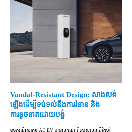
Vandal-Resistant Design: សាងសង់
ឡើងដើម្បីទប់ទល់នឹងការរំខាន និង
ការខូចខាតដោយបង្ខំ
ឧបករណ៍សាកថ្ម AC EV មានលក្ខណៈពិសេសរចនាដ៏រឹងមាំ