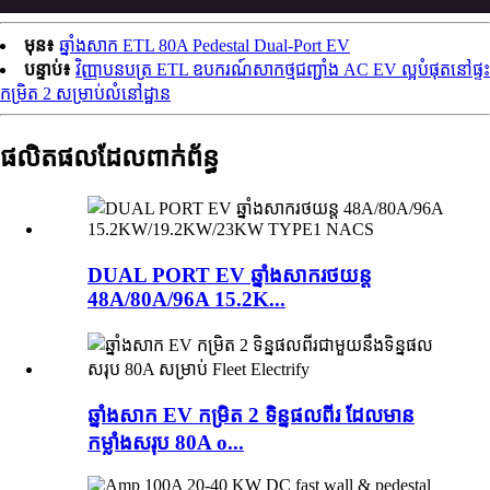
មុន៖
ឆ្នាំងសាក ETL 80A Pedestal Dual-Port EV
បន្ទាប់៖
វិញ្ញាបនបត្រ ETL ឧបករណ៍សាកថ្មជញ្ជាំង AC EV ល្អបំផុតនៅផ្ទះ
កម្រិត 2 សម្រាប់លំនៅដ្ឋាន
ផលិតផលដែលពាក់ព័ន្ធ
DUAL PORT EV ឆ្នាំងសាករថយន្ត
48A/80A/96A 15.2K...
ឆ្នាំងសាក EV កម្រិត 2 ទិន្នផលពីរ ដែលមាន
កម្លាំងសរុប 80A o...