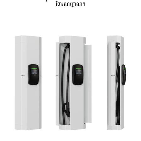
វិចារណញាណ។