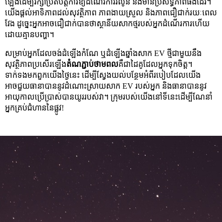
ឡើងដើម្បីរក្សាប្រតិបត្តិការឱ្យដំណើរការរលូន និងមានប្រសិទ្ធភាពផងដែរ។
យើងផ្តល់អាទិភាពដល់សុវត្ថិភាព ភាពងាយស្រួល និងភាពជឿជាក់រយៈពេល
វែង ដូច្នេះអ្នកអាចជឿជាក់បានថាស្ថានីយសាកថ្មរបស់អ្នកដំណើរការហើយ
ដោយគ្មានបញ្ហា។
សម្រាប់អ្នកដែលចង់ដំឡើងកំណែ ឬដំឡើងឆ្នាំងសាក EV ថ្មីជាមួយនឹង
សុវត្ថិភាពប្រសើរឡើង
តំណភ្ជាប់ថាមពល
គឺជាដៃគូដែលអ្នកទុកចិត្ត។
ទាក់ទងមកពួកយើងថ្ងៃនេះ ដើម្បីស្វែងយល់បន្ថែមអំពីរបៀបដែលយើង
អាចជួយធានាបាននូវដំណោះស្រាយសាក EV របស់អ្នក និងធានាបាននូវ
អាយុកាលប្រើប្រាស់បានយូររបស់វា។ ក្រុមរបស់យើងនៅទីនេះដើម្បីណែនាំ
អ្នកគ្រប់ជំហាននៃផ្លូវ!