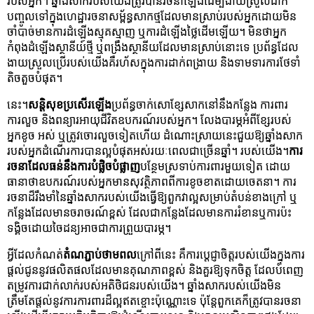
របស់អ្នក។ ឆ្នាំងសាករបស់យើងត្រូវបានរចនាឡើងដើម្បីងាយស្រួលដាក់
បញ្ចូលទៅក្នុងហេដ្ឋារចនាសម្ព័ន្ធសាកថ្មដែលមានស្រាប់របស់អ្នកដោយមិន
ចាំបាច់មានការដំឡើងស្មុគស្មាញ ឬការដំឡើងថ្លៃដើមឡើយ។ មិនថាអ្នក
កំពុងដំឡើងស្ថានីយ៍ថ្មី ឬពង្រឹងស្ថានីយដែលមានស្រាប់នោះទេ ប្រព័ន្ធដែល
ងាយស្រួលប្រើរបស់យើងគឺរហ័សក្នុងការដាក់ពង្រាយ និងទាមទារការថែទាំ
តិចតួចបំផុត។
នេះ។
សន្តិសុខប្រសើរឡើង
ប្រព័ន្ធចាក់សោខ្សែសាកនៅនឹងកន្លែង ការពារ
ការលួច និងពន្យារអាយុជីវិតឧបករណ៍របស់អ្នក។ លែងបារម្ភអំពីខ្សែរបស់
អ្នកខូច អស់ ឬត្រូវចោរលួចទៀតហើយ ដំណោះស្រាយនេះជួយឱ្យឆ្នាំងសាក
របស់អ្នកដំណើរការបានល្អបំផុតអស់រយៈពេលជាច្រើនឆ្នាំ។ របស់យើង។
ការ
រចនាដែលធន់នឹងការបំផ្លិចបំផ្លាញ
បន្ថែមស្រទាប់ការពារមួយទៀត ដោយ
ធានាថាឧបករណ៍របស់អ្នកមានសុវត្ថិភាពពីការខូចខាតដោយចេតនា។ ការ
រចនាដ៏រឹងមាំនៃឆ្នាំងសាករបស់យើងធ្វើឱ្យពួកវាល្អសម្រាប់តំបន់ខាងក្រៅ ឬ
កន្លែងដែលមានចរាចរណ៍ខ្ពស់ ដែលជាកន្លែងដែលមានការរំខានឬការប៉ះ
ទង្គិចដោយចៃដន្យអាចជាការព្រួយបារម្ភ។
អ្វីដែលកំណត់
តំណភ្ជាប់ថាមពល
ក្រៅពីនេះ គឺការប្តេជ្ញាចិត្តរបស់យើងក្នុងការ
ផ្តល់ជូននូវផលិតផលដែលមានគុណភាពខ្ពស់ និងគួរឱ្យទុកចិត្ត ដែលបំពេញ
តម្រូវការជាក់លាក់របស់អតិថិជនរបស់យើង។ ឆ្នាំងសាករបស់យើងមិន
ត្រឹមតែផ្តល់នូវការការពារដ៏ល្អឥតខ្ចោះប៉ុណ្ណោះទេ ប៉ុន្តែពួកគេក៏ត្រូវបានរចនា