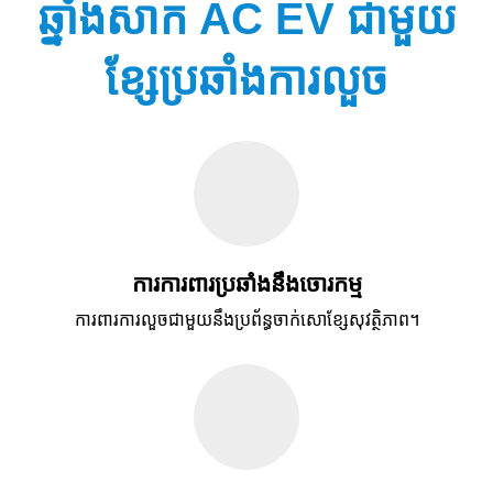
ឆ្នាំងសាក AC EV ជាមួយ
ខ្សែប្រឆាំងការលួច
ការការពារប្រឆាំងនឹងចោរកម្ម
ការពារការលួចជាមួយនឹងប្រព័ន្ធចាក់សោខ្សែសុវត្ថិភាព។