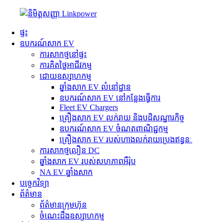
ផ្ទះ
ឧបករណ៍សាក EV
ការសាកថ្មនៅផ្ទះ
ការគិតថ្លៃអាជីវកម្ម
ដោយឧស្សាហកម្ម
ឆ្នាំងសាក EV លំនៅដ្ឋាន
ឧបករណ៍សាក EV នៅកន្លែងធ្វើការ
Fleet EV Chargers
គ្រឿងសាក EV លក់រាយ និងបដិសណ្ឋារកិច្ច
ឧបករណ៍សាក EV ចំណតពាណិជ្ជកម្ម
គ្រឿងសាក EV របស់ហាងលក់រាយប្រេងឥន្ធនៈ
ការសាកថ្មលឿន DC
ឆ្នាំងសាក EV របស់សហភាពអឺរ៉ុប
NA EV ឆ្នាំងសាក
បច្ចេកវិទ្យា
ព័ត៌មាន
ព័ត៌មានក្រុមហ៊ុន
ចំណេះដឹងឧស្សាហកម្ម