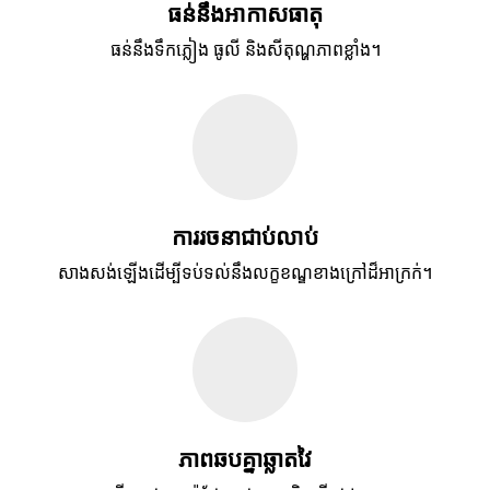
ធន់នឹងអាកាសធាតុ
ធន់នឹងទឹកភ្លៀង ធូលី និងសីតុណ្ហភាពខ្លាំង។
ការរចនាជាប់លាប់
សាងសង់ឡើងដើម្បីទប់ទល់នឹងលក្ខខណ្ឌខាងក្រៅដ៏អាក្រក់។
ភាពឆបគ្នាឆ្លាតវៃ