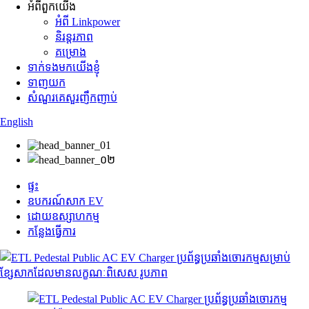
អំពីពួកយើង
អំពី Linkpower
និរន្តរភាព
គម្រោង
ទាក់ទងមកយើងខ្ញុំ
ទាញយក
សំណួរគេសួរញឹកញាប់
English
ផ្ទះ
ឧបករណ៍សាក EV
ដោយឧស្សាហកម្ម
កន្លែងធ្វើការ