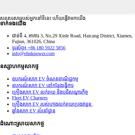
សរសេរសាររបស់អ្នកនៅទីនេះ ហើយផ្ញើវាមកយើង
ទាក់ទង​យើង
ជាន់ទី 4, អាគារ 3, No.29 Xinle Road, Haicang District, Xiamen,
Fujian, 361026, China
ទូរស័ព្ទ៖ +86 180 5922 5856
info@elinkpower.com
ឧស្សាហកម្មសាកថ្ម
ឧបករណ៍សាក EV ចំណតពាណិជ្ជកម្ម
ឧបករណ៍សាក EV នៅកន្លែងធ្វើការ
គ្រឿងសាក EV លក់រាយ និងបដិសណ្ឋារកិច្ច
Fleet EV Chargers
គ្រឿងសាក EV របស់ហាងលក់រាយប្រេងឥន្ធនៈ
ឆ្នាំងសាក EV លំនៅដ្ឋាន
ដំណោះស្រាយសាកថ្ម