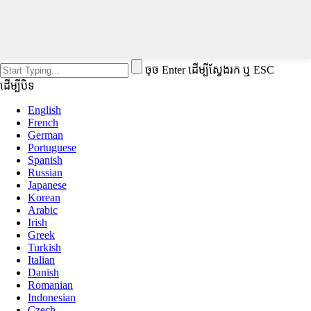
ចុច Enter ដើម្បីស្វែងរក ឬ ESC
ដើម្បីបិទ
English
French
German
Portuguese
Spanish
Russian
Japanese
Korean
Arabic
Irish
Greek
Turkish
Italian
Danish
Romanian
Indonesian
Czech