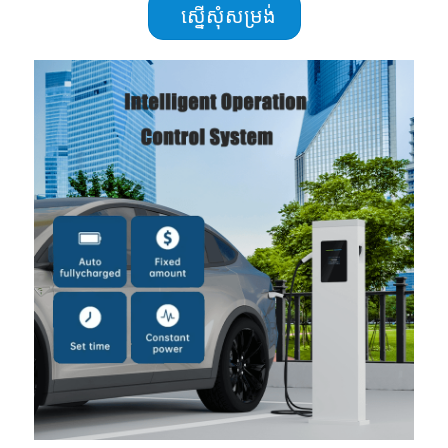
ស្នើសុំសម្រង់