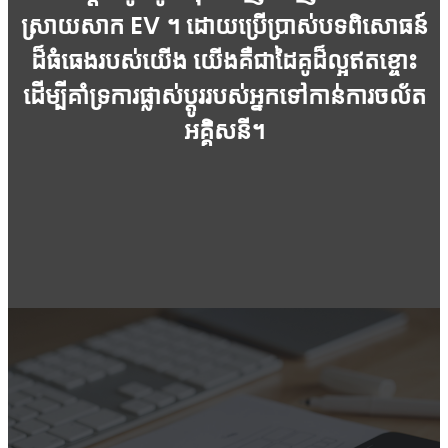
ស្រាយសាក EV ។ ដោយប្រើប្រាស់បទពិសោធន៍
ដ៏ធំធេងរបស់យើង យើងគឺជាដៃគូដ៏ល្អឥតខ្ចោះ
ដើម្បីគាំទ្រការផ្លាស់ប្តូររបស់អ្នកទៅកាន់ការចល័ត
អគ្គិសនី។