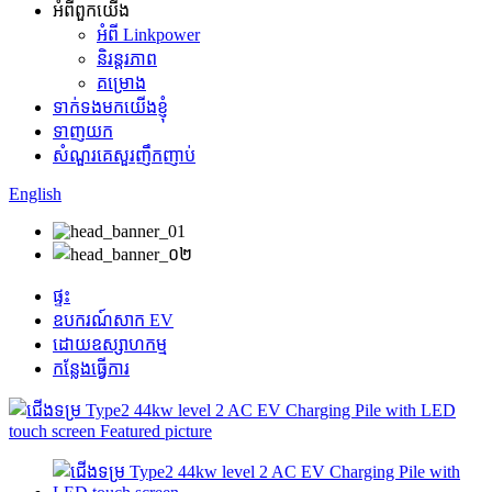
អំពីពួកយើង
អំពី Linkpower
និរន្តរភាព
គម្រោង
ទាក់ទងមកយើងខ្ញុំ
ទាញយក
សំណួរគេសួរញឹកញាប់
English
ផ្ទះ
ឧបករណ៍សាក EV
ដោយឧស្សាហកម្ម
កន្លែងធ្វើការ