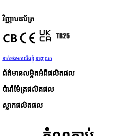
វិញ្ញាបនប័ត្រ
ទាក់ទងមកយើងខ្ញុំ
ទាញយក
ព័ត៌មានលម្អិតអំពីផលិតផល
ប៉ារ៉ាម៉ែត្រផលិតផល
ស្លាកផលិតផល
តំណភ្ជាប់