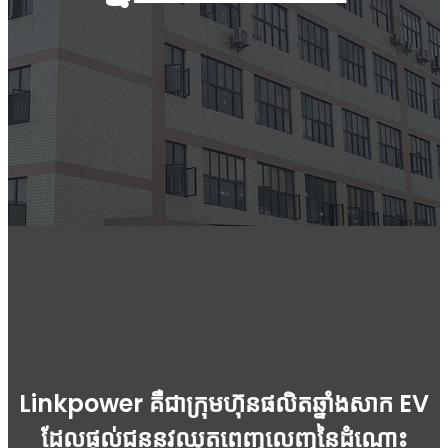
Linkpower គឺជាក្រុមហ៊ុនផលិតឆ្នាំងសាក EV
ដែលផ្តល់ជូននូវឈុតពេញលេញនៃដំណោះ