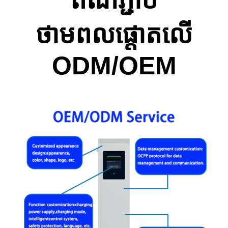
ថាមពលផ្តោតលើ
ODM/OEM