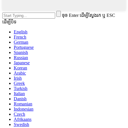
ចុច Enter ដើម្បីស្វែងរក ឬ ESC
ដើម្បីបិទ
English
French
German
Portuguese
Spanish
Russian
Japanese
Korean
Arabic
Irish
Greek
Turkish
Italian
Danish
Romanian
Indonesian
Czech
Afrikaans
Swedish