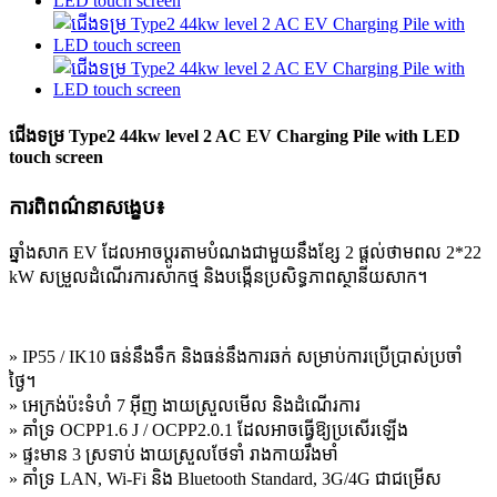
ជើងទម្រ Type2 44kw level 2 AC EV Charging Pile with LED
touch screen
ការពិពណ៌នាសង្ខេប៖
ឆ្នាំងសាក EV ដែលអាចប្ដូរតាមបំណងជាមួយនឹងខ្សែ 2 ផ្តល់ថាមពល 2*22
kW សម្រួលដំណើរការសាកថ្ម និងបង្កើនប្រសិទ្ធភាពស្ថានីយសាក។
» IP55 / IK10 ធន់នឹងទឹក និងធន់នឹងការឆក់ សម្រាប់ការប្រើប្រាស់ប្រចាំ
ថ្ងៃ។
» អេក្រង់ប៉ះទំហំ 7 អ៊ីញ ងាយស្រួលមើល និងដំណើរការ
» គាំទ្រ OCPP1.6 J / OCPP2.0.1 ដែលអាចធ្វើឱ្យប្រសើរឡើង
» ផ្ទះមាន 3 ស្រទាប់ ងាយស្រួលថែទាំ រាងកាយរឹងមាំ
» គាំទ្រ LAN, Wi-Fi និង Bluetooth Standard, 3G/4G ជាជម្រើស