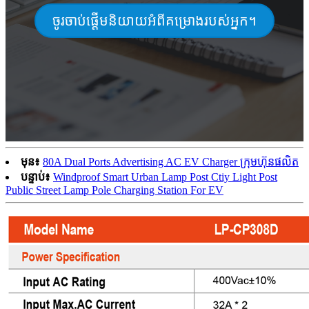
ចូរចាប់ផ្តើមនិយាយអំពីគម្រោងរបស់អ្នក។
មុន៖
80A Dual Ports Advertising AC EV Charger ក្រុមហ៊ុនផលិត
បន្ទាប់៖
Windproof Smart Urban Lamp Post Ctiy Light Post
Public Street Lamp Pole Charging Station For EV