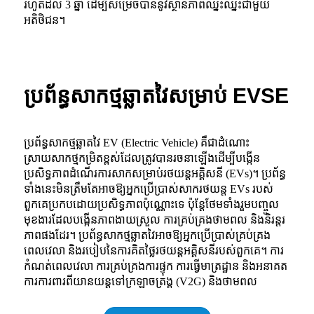
រហូតដល់ 3 ឆ្នាំ ដើម្បីសម្រេចបាននូវស្ថានភាពឈ្នះឈ្នះជាមួយ
អតិថិជន។
ប្រព័ន្ធសាកថ្មឆ្លាតវៃសម្រាប់ EVSE
ប្រព័ន្ធសាកថ្មឆ្លាតវៃ EV (Electric Vehicle) គឺជាដំណោះ
ស្រាយសាកថ្មកម្រិតខ្ពស់ដែលត្រូវបានរចនាឡើងដើម្បីបង្កើន
ប្រសិទ្ធភាពដំណើរការសាកសម្រាប់រថយន្តអគ្គិសនី (EVs)។ ប្រព័ន្ធ
ទាំងនេះមិនត្រឹមតែអាចឱ្យអ្នកប្រើប្រាស់សាករថយន្ត EVs របស់
ពួកគេប្រកបដោយប្រសិទ្ធភាពប៉ុណ្ណោះទេ ប៉ុន្តែថែមទាំងរួមបញ្ចូល
មុខងារដែលបង្កើនភាពងាយស្រួល ការគ្រប់គ្រងថាមពល និងនិរន្តរ
ភាពផងដែរ។ ប្រព័ន្ធសាកថ្មឆ្លាតវៃអាចឱ្យអ្នកប្រើប្រាស់គ្រប់គ្រង
ពេលវេលា និងរបៀបនៃការគិតថ្លៃរថយន្តអគ្គិសនីរបស់ពួកគេ។ ការ
កំណត់ពេលវេលា ការគ្រប់គ្រងការផ្ទុក ការធ្វើមាត្រដ្ឋាន និងអនាគត
ការការពារពីយានយន្តទៅក្រឡាចត្រង្គ (V2G) និងថាមពល