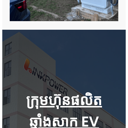
ក្រុមហ៊ុនផលិត
ឆ្នាំងសាក EV