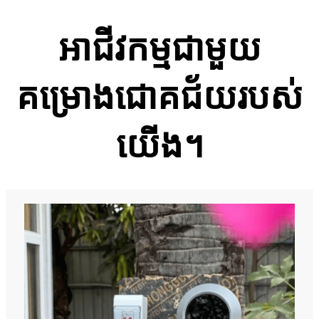
អាជីវកម្មជាមួយ
គម្រោងជោគជ័យរបស់
យើង។