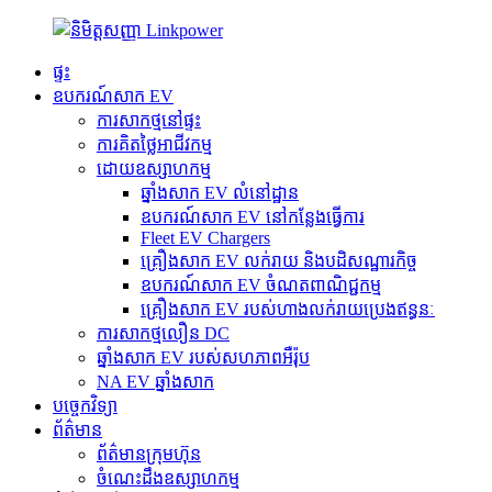
ផ្ទះ
ឧបករណ៍សាក EV
ការសាកថ្មនៅផ្ទះ
ការគិតថ្លៃអាជីវកម្ម
ដោយឧស្សាហកម្ម
ឆ្នាំងសាក EV លំនៅដ្ឋាន
ឧបករណ៍សាក EV នៅកន្លែងធ្វើការ
Fleet EV Chargers
គ្រឿងសាក EV លក់រាយ និងបដិសណ្ឋារកិច្ច
ឧបករណ៍សាក EV ចំណតពាណិជ្ជកម្ម
គ្រឿងសាក EV របស់ហាងលក់រាយប្រេងឥន្ធនៈ
ការសាកថ្មលឿន DC
ឆ្នាំងសាក EV របស់សហភាពអឺរ៉ុប
NA EV ឆ្នាំងសាក
បច្ចេកវិទ្យា
ព័ត៌មាន
ព័ត៌មានក្រុមហ៊ុន
ចំណេះដឹងឧស្សាហកម្ម