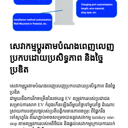
សេវាកម្មប្ដូរតាមបំណងពេញលេញ
ប្រកបដោយប្រសិទ្ធភាព និងច្នៃ
ប្រឌិត
សេវាកម្មប្ដូរតាមបំណងពេញលេញប្រកបដោយប្រសិទ្ធភាព និងច្នៃ
ប្រឌិត
ជាមួយនឹងការរីកចម្រើននៃរថយន្ត EV តម្រូវការរបស់ប្រជាជន
សម្រាប់ការសាក EV កំពុងកើនឡើងពីមួយថ្ងៃទៅមួយថ្ងៃ ដំណោះ
ស្រាយការបញ្ចូលថ្មរបស់ប្រតិបត្តិករមានភាពចម្រុះ ពីផ្នែករឹង
ទៅសូហ្វវែរ តំណភ្ជាប់អាចសម្រេចបាននូវសេវាកម្ម turnkey one-
stop តាមតម្រូវការរបស់អតិថិជន និងផ្តល់សេវាកម្មក្រោយការលក់