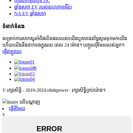
ការសាកថ្មលឿន DC
ឆ្នាំងសាក EV របស់សហភាពអឺរ៉ុប
NA EV ឆ្នាំងសាក
ទំនាក់ទំនង
សម្រាប់ការសាកសួរអំពីផលិតផលរបស់យើងឬតារាងតម្លៃសូមទុកមកយើង
ហើយយើងនឹងទាក់ទងក្នុងរយៈពេល 24 ម៉ោង។ បញ្ចូលអ៊ីមែលរបស់អ្នក។
ផ្ញើឥឡូវនេះ
© រក្សាសិទ្ធិ - 2010-2024 elinkpower : រក្សាសិទ្ធិគ្រប់យ៉ាង។
ផ្ញើអ៊ីមែល
x