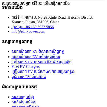
សរសេរសាររបស់អ្នកនៅទីនេះ ហើយផ្ញើវាមកយើង
ទាក់ទង​យើង
ជាន់ទី 4, អាគារ 3, No.29 Xinle Road, Haicang District,
Xiamen, Fujian, 361026, China
ទូរស័ព្ទ៖ +86 180 5922 5856
info@elinkpower.com
ឧស្សាហកម្មសាកថ្ម
ឧបករណ៍សាក EV ចំណតពាណិជ្ជកម្ម
ឧបករណ៍សាក EV នៅកន្លែងធ្វើការ
គ្រឿងសាក EV លក់រាយ និងបដិសណ្ឋារកិច្ច
Fleet EV Chargers
គ្រឿងសាក EV របស់ហាងលក់រាយប្រេងឥន្ធនៈ
ឆ្នាំងសាក EV លំនៅដ្ឋាន
ដំណោះស្រាយសាកថ្ម
ការសាកថ្មនៅផ្ទះ
ការគិតថ្លៃអាជីវកម្ម