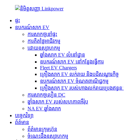
ផ្ទះ
ឧបករណ៍សាក EV
ការសាកថ្មនៅផ្ទះ
ការគិតថ្លៃអាជីវកម្ម
ដោយឧស្សាហកម្ម
ឆ្នាំងសាក EV លំនៅដ្ឋាន
ឧបករណ៍សាក EV នៅកន្លែងធ្វើការ
Fleet EV Chargers
គ្រឿងសាក EV លក់រាយ និងបដិសណ្ឋារកិច្ច
ឧបករណ៍សាក EV ចំណតពាណិជ្ជកម្ម
គ្រឿងសាក EV របស់ហាងលក់រាយប្រេងឥន្ធនៈ
ការសាកថ្មលឿន DC
ឆ្នាំងសាក EV របស់សហភាពអឺរ៉ុប
NA EV ឆ្នាំងសាក
បច្ចេកវិទ្យា
ព័ត៌មាន
ព័ត៌មានក្រុមហ៊ុន
ចំណេះដឹងឧស្សាហកម្ម