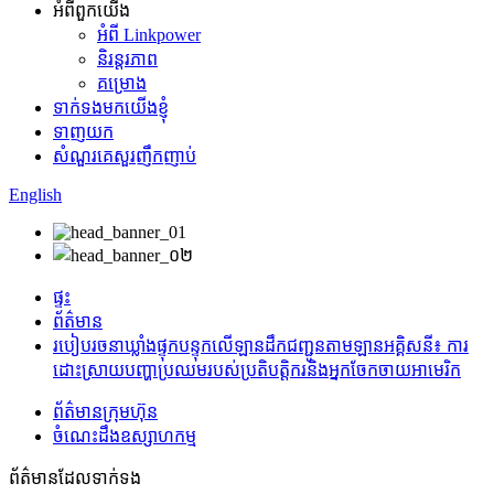
អំពីពួកយើង
អំពី Linkpower
និរន្តរភាព
គម្រោង
ទាក់ទងមកយើងខ្ញុំ
ទាញយក
សំណួរគេសួរញឹកញាប់
English
ផ្ទះ
ព័ត៌មាន
របៀប​រចនា​ឃ្លាំង​ផ្ទុក​បន្ទុក​លើ​ឡាន​ដឹក​ជញ្ជូន​តាម​ឡាន​អគ្គិសនី៖ ការ​
ដោះស្រាយ​បញ្ហា​ប្រឈម​របស់​ប្រតិបត្តិករ​និង​អ្នក​ចែកចាយ​អាមេរិក
ព័ត៌មានក្រុមហ៊ុន
ចំណេះដឹងឧស្សាហកម្ម
ព័ត៌មានដែលទាក់ទង