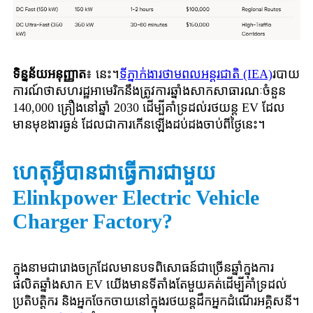
ទិន្នន័យអនុញ្ញាត
៖ នេះ។
ទីភ្នាក់ងារថាមពលអន្តរជាតិ (IEA)
របាយ
ការណ៍ថាសហរដ្ឋអាមេរិកនឹងត្រូវការឆ្នាំងសាកសាធារណៈចំនួន
140,000 គ្រឿងនៅឆ្នាំ 2030 ដើម្បីគាំទ្រដល់រថយន្ត EV ដែល
មានមុខងារធ្ងន់ ដែលជាការកើនឡើងដប់ដងចាប់ពីថ្ងៃនេះ។
ហេតុអ្វីបានជាធ្វើការជាមួយ
Elinkpower Electric Vehicle
Charger Factory?
ក្នុងនាមជារោងចក្រដែលមានបទពិសោធន៍ជាច្រើនឆ្នាំក្នុងការ
ផលិតឆ្នាំងសាក EV យើងមានទីតាំងតែមួយគត់ដើម្បីគាំទ្រដល់
ប្រតិបត្តិករ និងអ្នកចែកចាយនៅក្នុងរថយន្តដឹកអ្នកដំណើរអគ្គិសនី។