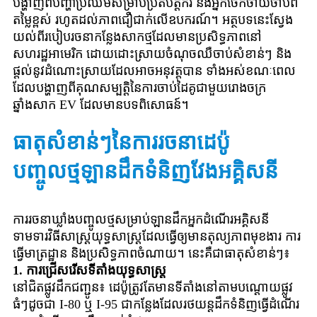
បង្ហាញពីបញ្ហាប្រឈមសម្រាប់ប្រតិបត្តិករ និងអ្នកចែកចាយចាប់ពី
តម្លៃខ្ពស់ រហូតដល់ភាពជឿជាក់លើឧបករណ៍។ អត្ថបទនេះស្វែង
យល់ពីរបៀបរចនាកន្លែងសាកថ្មដែលមានប្រសិទ្ធភាពនៅ
សហរដ្ឋអាមេរិក ដោយដោះស្រាយចំណុចឈឺចាប់សំខាន់ៗ និង
ផ្តល់នូវដំណោះស្រាយដែលអាចអនុវត្តបាន ទាំងអស់ខណៈពេល
ដែលបង្ហាញពីគុណសម្បត្តិនៃការចាប់ដៃគូជាមួយរោងចក្រ
ឆ្នាំងសាក EV ដែលមានបទពិសោធន៍។
ធាតុសំខាន់ៗនៃការរចនាដេប៉ូ
បញ្ចូលថ្មឡានដឹកទំនិញវែងអគ្គិសនី
ការរចនាឃ្លាំងបញ្ចូលថ្មសម្រាប់ឡានដឹកអ្នកដំណើរអគ្គិសនី
ទាមទារវិធីសាស្រ្តយុទ្ធសាស្ត្រដែលធ្វើឲ្យមានតុល្យភាពមុខងារ ការ
ធ្វើមាត្រដ្ឋាន និងប្រសិទ្ធភាពចំណាយ។ នេះគឺជាធាតុសំខាន់ៗ៖
1. ការជ្រើសរើសទីតាំងយុទ្ធសាស្ត្រ
នៅជិតផ្លូវដឹកជញ្ជូន៖ ដេប៉ូត្រូវតែមានទីតាំងនៅតាមបណ្តោយផ្លូវ
ធំៗដូចជា I-80 ឬ I-95 ជាកន្លែងដែលរថយន្តដឹកទំនិញធ្វើដំណើរ