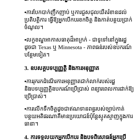
•
ការបែកបាក់ញឹកញាប់ ឬការជួសជុលយឺតរំខានដល់
ប្រតិបត្តិការ ធ្វើឱ្យអ្នកបើកបរខកចិត្ត និងកាត់បន្ថយប្រាក់
ចំណូល។
•
លក្ខខណ្ឌអាកាសធាតុដ៏អាក្រក់ - ជាទូទៅនៅក្នុងរដ្ឋ
ដូចជា Texas ឬ Minnesota - ភាពធន់របស់ឧបករណ៍
បន្ថែមទៀត។
3.
ឧបសគ្គបទប្បញ្ញត្តិ និងការអនុញ្ញាត
•
ការរុករកដំណើរការអនុញ្ញាតជាក់លាក់របស់រដ្ឋ
និងបទប្បញ្ញត្តិឧបករណ៍ប្រើប្រាស់ ពន្យារពេលការដាក់ឱ្យ
ប្រើប្រាស់។
•
ការលើកទឹកចិត្តដូចជាឥណទានពន្ធរបស់ច្បាប់កាត់
បន្ថយអតិផរណាគឺមានប្រយោជន៍ប៉ុន្តែស្មុគស្មាញក្នុងការ
ធានា។
4.
ការទទួលយកអ្នកបើកបរ និងបទពិសោធន៍អ្នកប្រើ