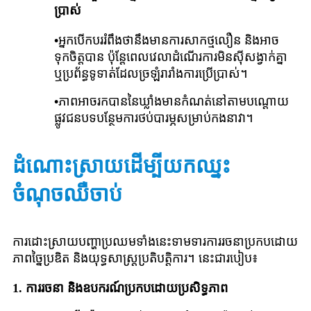
ប្រាស់
•
អ្នកបើកបររំពឹងថានឹងមានការសាកថ្មលឿន និងអាច
ទុកចិត្តបាន ប៉ុន្តែពេលវេលាដំណើរការមិនស៊ីសង្វាក់គ្នា
ឬប្រព័ន្ធទូទាត់ដែលច្រឡំរារាំងការប្រើប្រាស់។
•
ភាពអាចរកបាននៃឃ្លាំងមានកំណត់នៅតាមបណ្តោយ
ផ្លូវជនបទបន្ថែមការថប់បារម្ភសម្រាប់កងនាវា។
ដំណោះស្រាយដើម្បីយកឈ្នះ
ចំណុចឈឺចាប់
ការដោះស្រាយបញ្ហាប្រឈមទាំងនេះទាមទារការរចនាប្រកបដោយ
ភាពច្នៃប្រឌិត និងយុទ្ធសាស្រ្តប្រតិបត្តិការ។ នេះជារបៀប៖
1.
ការរចនា និងឧបករណ៍ប្រកបដោយប្រសិទ្ធភាព