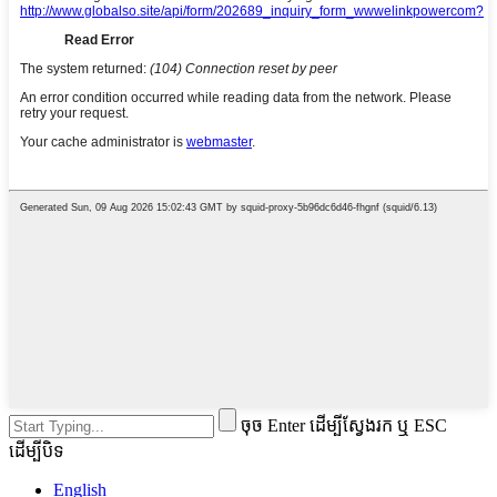
ចុច Enter ដើម្បីស្វែងរក ឬ ESC
ដើម្បីបិទ
English