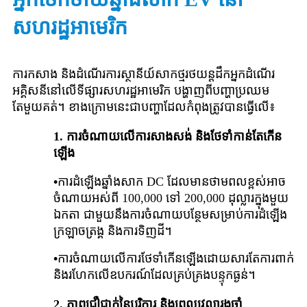
សហរដ្ឋអាមេរិក
ការកសាង និងដំណើរការស្ថានីយ៍សាកថ្មរថយន្តដឹកអ្នកដំណើរ
អគ្គិសនីនៅលើទីផ្សារសហរដ្ឋអាមេរិក បង្ហាញពីបញ្ហាប្រឈម
តែមួយគត់។ ខាង​ក្រោម​នេះ​ជា​បញ្ហា​ដែល​កំពុង​ត្រូវ​បាន​ធ្វើ​លើ៖
1.
ការចំណាយលើការសាងសង់ និងថែទាំកាន់តែកើន
ឡើង
•
ការដំឡើងឆ្នាំងសាក DC ដែលមានថាមពលខ្ពស់អាច
ចំណាយអស់ពី 100,000 ទៅ 200,000 ដុល្លារក្នុងមួយ
ឯកតា ជាមួយនឹងការចំណាយបន្ថែមសម្រាប់ការដំឡើង
ក្រឡាចត្រង្គ និងការទិញដី។
•
ការចំណាយលើការថែទាំកើនឡើងដោយសារតែការពាក់
និងរហែកលើឧបករណ៍ដែលគ្រប់គ្រងបន្ទុកធ្ងន់។
2.
ភាពជឿជាក់នៃបរិក្ខារ និងពេលវេលារងចាំ