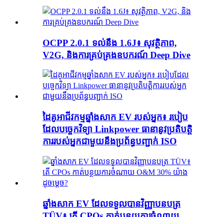
OCPP 2.0.1 ទល់នឹង 1.6J៖ សុវត្ថិភាព,
V2G, និងការគ្រប់គ្រងឧបករណ៍ Deep Dive
ដៃគូអាជីវកម្មឆ្នាំងសាក EV របស់អ្នក៖ របៀប
ដែលបច្ចេកវិទ្យា Linkpower ធានានូវប្រតិបត្តិ
ការរបស់អ្នកជាមួយនឹងប្រព័ន្ធបញ្ជាក់ ISO
ឆ្នាំងសាក EV ដែលទទួលបានវិញ្ញាបនបត្រ
TÜV៖ តើ CPOs កាត់បន្ថយការចំណាយ