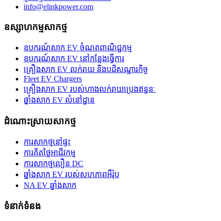
info@elinkpower.com
ឧស្សាហកម្មសាកថ្ម
ឧបករណ៍សាក EV ចំណតពាណិជ្ជកម្ម
ឧបករណ៍សាក EV នៅកន្លែងធ្វើការ
គ្រឿងសាក EV លក់រាយ និងបដិសណ្ឋារកិច្ច
Fleet EV Chargers
គ្រឿងសាក EV របស់ហាងលក់រាយប្រេងឥន្ធនៈ
ឆ្នាំងសាក EV លំនៅដ្ឋាន
ដំណោះស្រាយសាកថ្ម
ការសាកថ្មនៅផ្ទះ
ការគិតថ្លៃអាជីវកម្ម
ការសាកថ្មលឿន DC
ឆ្នាំងសាក EV របស់សហភាពអឺរ៉ុប
NA EV ឆ្នាំងសាក
ទំនាក់ទំនង