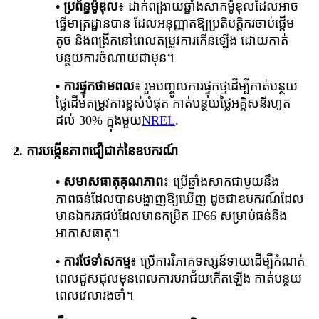
• ប្រព័ន្ធម៉ូឌុល
៖ ដាក់​ពង្រាយ​ឆ្នាំងសាក​ម៉ូឌុល​ដែល​អាច​
ធ្វើ​មាត្រដ្ឋាន​បាន ដែល​អនុញ្ញាត​ឱ្យ​ប្រតិបត្តិករ​ចាប់ផ្តើម​
តូច និង​ពង្រីក​នៅពេល​តម្រូវការ​កើនឡើង ដោយ​កាត់
បន្ថយ​ការចំណាយ​ជាមុន។
• ការផ្ទុកថាមពល
៖ រួមបញ្ចូលការផ្ទុកថ្មដើម្បីកាត់បន្ថយ
ថ្លៃដើមតម្រូវការខ្ពស់បំផុត កាត់បន្ថយថ្លៃអគ្គិសនីរហូត
ដល់ 30% ក្នុងមួយ
NREL
.
2.
ការបង្កើនភាពជឿជាក់នៃឧបករណ៍
• សមាសធាតុគុណភាព
៖ ប្រើឆ្នាំងសាកជាមួយនឹង
ភាពធន់ដែលបានបង្ហាញឱ្យឃើញ ដូចជាឧបករណ៍ដែល
មានឯករភជប់ដែលមានកម្រិត IP66 សម្រាប់ធន់នឹង
អាកាសធាតុ។
• ការថែទាំសកម្ម
៖ ប្រើការវិភាគទស្សន៍ទាយដើម្បីកំណត់
ពេលជួសជុលមុនពេលការបរាជ័យកើតឡើង កាត់បន្ថយ
ពេលវេលារងចាំ។