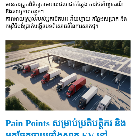
មានការត្រួតពិនិត្យតាមពេលវេលាជាក់ស្តែង ការថែទាំព្យាករណ៍
និងតុល្យភាពបន្ទុក។
ភាពងាយស្រួលរបស់អ្នកបើកបរ៖ វ៉ាយហ្វាយ កន្លែងសម្រាក និង
កម្មវិធីបង់ប្រាក់បង្កើនបទពិសោធន៍នៃការសាកថ្ម។
Pain Points សម្រាប់ប្រតិបត្តិករ និង
អ្នកចែកចាយឆ្នាំងសាក EV នៅ