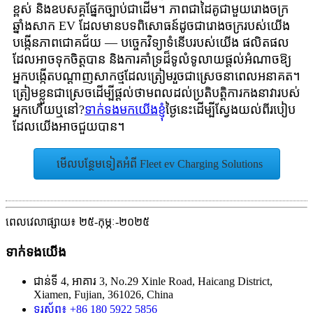
ខ្ពស់ និងឧបសគ្គផ្នែកច្បាប់ជាដើម។ ភាពជាដៃគូជាមួយរោងចក្រ
ឆ្នាំងសាក EV ដែលមានបទពិសោធន៍ដូចជារោងចក្ររបស់យើង
បង្កើនភាពជោគជ័យ — បច្ចេកវិទ្យាទំនើបរបស់យើង ផលិតផល
ដែលអាចទុកចិត្តបាន និងការគាំទ្រដ៏ទូលំទូលាយផ្តល់អំណាចឱ្យ
អ្នកបង្កើតបណ្តាញសាកថ្មដែលត្រៀមរួចជាស្រេចនាពេលអនាគត។
ត្រៀម​ខ្លួន​ជា​ស្រេច​ដើម្បី​ផ្តល់​ថាមពល​ដល់​ប្រតិបត្តិការ​កង​នាវា​របស់​
អ្នក​ហើយ​ឬ​នៅ?
ទាក់ទងមកយើងខ្ញុំ
ថ្ងៃនេះដើម្បីស្វែងយល់ពីរបៀប
ដែលយើងអាចជួយបាន។
មើល​បន្ថែមទៀត​អំពី Fleet ev Charging Solutions
ពេលវេលាផ្សាយ៖ ២៥-កុម្ភៈ-២០២៥
ទាក់ទង​យើង
ជាន់ទី 4, អាគារ 3, No.29 Xinle Road, Haicang District,
Xiamen, Fujian, 361026, China
ទូរស័ព្ទ៖ +86 180 5922 5856