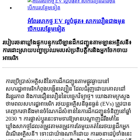
អំពែរសាកថ្ម EV ល្អបំផុត៖ សាកលឿនជាងមុន
បើកបរបន្ថែមទៀត
របៀប​រចនា​ឃ្លាំង​ផ្ទុក​បន្ទុក​លើ​ឡាន​ដឹក​ជញ្ជូន​តាម​ឡាន​អគ្គិសនី៖
ការ​ដោះស្រាយ​បញ្ហា​ប្រឈម​របស់​ប្រតិបត្តិករ​និង​អ្នក​ចែកចាយ​
អាមេរិក
ការប្រើប្រាស់អគ្គិសនីនៃការដឹកជញ្ជូនតាមផ្លូវឆ្ងាយនៅ
សហរដ្ឋអាមេរិកកំពុងបង្កើនល្បឿន ដែលជំរុញដោយគោលដៅ
និរន្តរភាព និងការជឿនលឿននៃបច្ចេកវិទ្យាថ្ម។ យោងតាមក្រសួង
ថាមពលសហរដ្ឋអាមេរិក រថយន្តអគ្គិសនីធុនធ្ងន់ (EVs) ត្រូវបាន
គេព្យាករថានឹងមានចំណែកដ៏សំខាន់នៃការដឹកជញ្ជូនទំនិញនៅឆ្នាំ
2030 ។ ការផ្លាស់ប្តូរនេះទាមទារឱ្យមានបណ្តាញដ៏រឹងមាំនៃ
ឃ្លាំងសាកថ្មដែលតម្រូវតាមតម្រូវការតែមួយគត់នៃរថយន្តដឹកអ្នក
ដំណើរអគ្គិសនី។ ទោះជាយ៉ាងណាក៏ដោយ ការរចនាដេប៉ូទាំងនេះ