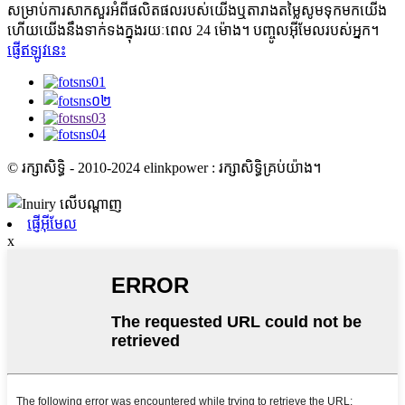
សម្រាប់ការសាកសួរអំពីផលិតផលរបស់យើងឬតារាងតម្លៃសូមទុកមកយើង
ហើយយើងនឹងទាក់ទងក្នុងរយៈពេល 24 ម៉ោង។ បញ្ចូលអ៊ីមែលរបស់អ្នក។
ផ្ញើឥឡូវនេះ
© រក្សាសិទ្ធិ - 2010-2024 elinkpower : រក្សាសិទ្ធិគ្រប់យ៉ាង។
ផ្ញើអ៊ីមែល
x