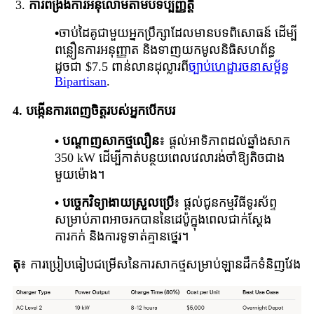
3.
ការពង្រឹងការអនុលោមតាមបទប្បញ្ញត្តិ
•
ចាប់ដៃគូជាមួយអ្នកប្រឹក្សាដែលមានបទពិសោធន៍ ដើម្បី
ពន្លឿនការអនុញ្ញាត និងទាញយកមូលនិធិសហព័ន្ធ
ដូចជា $7.5 ពាន់លានដុល្លារពី
ច្បាប់ហេដ្ឋារចនាសម្ព័ន្ធ
Bipartisan
.
4.
បង្កើនការពេញចិត្តរបស់អ្នកបើកបរ
• បណ្តាញសាកថ្មលឿន
៖ ផ្តល់អាទិភាពដល់ឆ្នាំងសាក
350 kW ដើម្បីកាត់បន្ថយពេលវេលារង់ចាំឱ្យតិចជាង
មួយម៉ោង។
• បច្ចេកវិទ្យាងាយស្រួលប្រើ
៖ ផ្តល់ជូនកម្មវិធីទូរស័ព្ទ
សម្រាប់ភាពអាចរកបាននៃដេប៉ូក្នុងពេលជាក់ស្តែង
ការកក់ និងការទូទាត់គ្មានថ្នេរ។
តុ
៖ ការប្រៀបធៀបជម្រើសនៃការសាកថ្មសម្រាប់ឡានដឹកទំនិញវែង