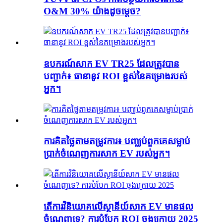
O&M 30% យ៉ាងដូចម្តេច?
ឧបករណ៍សាក EV TR25 ដែលត្រូវបាន
បញ្ជាក់៖ ធានានូវ ROI ខ្ពស់នៃគម្រោងរបស់
អ្នក។
ការគិតថ្លៃតាមតម្រូវការ៖ បញ្ឈប់ពួកគេសម្លាប់
ប្រាក់ចំណេញការសាក EV របស់អ្នក។
តើការវិនិយោគលើស្ថានីយ៍សាក EV មានផល
ចំណេញទេ? ការបំបែក ROI ចុងក្រោយ 2025