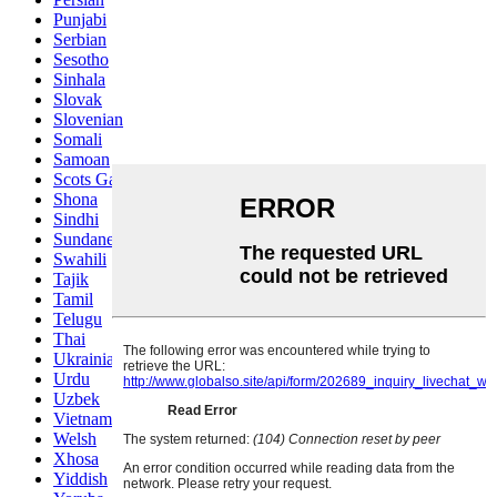
Punjabi
Serbian
Sesotho
Sinhala
Slovak
Slovenian
Somali
Samoan
Scots Gaelic
Shona
Sindhi
Sundanese
Swahili
Tajik
Tamil
Telugu
Thai
Ukrainian
Urdu
Uzbek
Vietnamese
Welsh
Xhosa
Yiddish