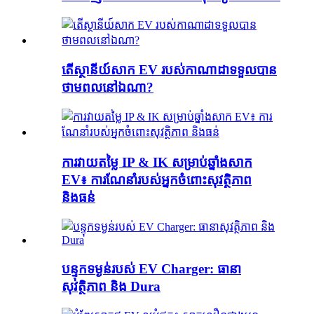
តើស្ថានីយ៍សាក EV របស់កាណាដាទទួលបាន
ថាមពលនៅឯណា?
ការវាយតម្លៃ IP & IK សម្រាប់ឆ្នាំងសាក
EV៖ ការណែនាំរបស់អ្នកចំពោះសុវត្ថិភាព
និងធន់
បន្ទុកទម្ងន់របស់ EV Charger: ធានា
សុវត្ថិភាព និង Dura