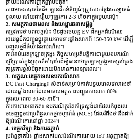
ឆ្ងាយដំណើរការញឹកញាប់បំផុត។
ភាពអាចរកបាននៃដី៖ ឡានដឹកទំនិញធំៗត្រូវការកន្លែងចតឡានធំ
ទូលាយ ហើយជារឿយៗត្រូវការ 2-3 ហិចតាក្នុងមួយដេប៉ូ។
2. សមត្ថភាពថាមពល និងហេដ្ឋារចនាសម្ព័ន្ធ
តម្រូវការថាមពលខ្ពស់៖ មិនដូចរថយន្ត EV ដឹកអ្នកដំណើរទេ
រថយន្តដឹកជញ្ជូនផ្លូវឆ្ងាយទាមទារឆ្នាំងសាកពី 150-350 kW ដើម្បី
បញ្ចូលថ្មដ៏ធំយ៉ាងឆាប់រហ័ស។
ការអាប់ដេតក្រឡាចត្រង្គ៖ កិច្ចសហប្រតិបត្តិការជាមួយឧបករណ៍
ប្រើប្រាស់ក្នុងស្រុកគឺចាំបាច់ដើម្បីធានាថាក្រឡាចត្រង្គអាចគ្រប់គ្រង
តម្រូវការខ្ពស់បំផុតដោយមិនមានការពន្យារពេល។
3. លក្ខណៈបច្ចេកទេសឧបករណ៍សាក
DC Fast Charging៖ សំខាន់សម្រាប់កាត់បន្ថយពេលវេលារងចាំ
ដោយឆ្នាំងសាកដែលមានសមត្ថភាពបញ្ជូនការសាក 80%
ក្នុងរយៈពេល 30-60 នាទី។
ការការពារអនាគត៖ ឧបករណ៍គួរតែគាំទ្រស្តង់ដារដែលកំពុងលេ
ចចេញដូចជាប្រព័ន្ធសាកថ្មមេហ្គាវ៉ាត់ (MCS) ដែលរំពឹងថានឹងដាក់
ឱ្យដំណើរការនៅឆ្នាំ 2024។
4. បច្ចេកវិទ្យា និងការតភ្ជាប់
ប្រព័ន្ធឆ្លាតវៃ៖ ឆ្នាំងសាកដែលដំណើរការដោយ IoT អនុញ្ញាតឱ្យ