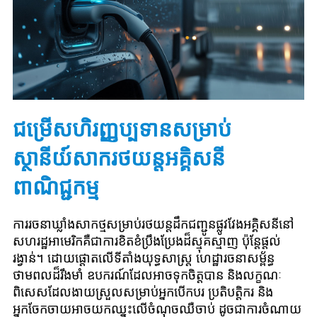
ជម្រើសហិរញ្ញប្បទានសម្រាប់
ស្ថានីយ៍សាករថយន្តអគ្គិសនី
ពាណិជ្ជកម្ម
ការ​រចនា​ឃ្លាំង​សាក​ថ្ម​សម្រាប់​រថយន្ត​ដឹក​ជញ្ជូន​ផ្លូវ​វែង​អគ្គិសនី​នៅ​
សហរដ្ឋ​អាមេរិក​គឺ​ជា​ការ​ខិតខំ​ប្រឹងប្រែង​ដ៏​ស្មុគស្មាញ ប៉ុន្តែ​ផ្តល់​
រង្វាន់។ ដោយផ្តោតលើទីតាំងយុទ្ធសាស្ត្រ ហេដ្ឋារចនាសម្ព័ន្ធ
ថាមពលដ៏រឹងមាំ ឧបករណ៍ដែលអាចទុកចិត្តបាន និងលក្ខណៈ
ពិសេសដែលងាយស្រួលសម្រាប់អ្នកបើកបរ ប្រតិបត្តិករ និង
អ្នកចែកចាយអាចយកឈ្នះលើចំណុចឈឺចាប់ ដូចជាការចំណាយ