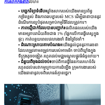
ការសាកកងនាវា
លំហ៖
• បច្ចេកវិទ្យាទំនើប៖
ឆ្នាំងសាករបស់យើងមានប្រព័ន្ធ
កម្រិតខ្ពស់ និងភាពឆបគ្នារបស់ MCS ដើម្បីធានាបាននូវ
ដំណើរការល្អបំផុតសម្រាប់កម្មវិធីដែលត្រូវការ។
• ភាពជឿជាក់ដែលបានបញ្ជាក់៖
ផលិតផលរបស់យើង
មានអត្រាបរាជ័យតិចជាង 1% (ផ្អែកលើការធ្វើតេស្តក្នុង
ផ្ទះ) កាត់បន្ថយពេលវេលារងចាំ និងថ្លៃថែទាំ។
• ដំណោះស្រាយតាមបំណង៖
យើងផ្តល់ជូននូវការរចនា
ដែលតម្រូវតាមតម្រូវការរបស់អាមេរិក ចាប់ពីឃ្លាំងក្នុង
ទីក្រុងតូចចង្អៀត រហូតដល់មជ្ឈមណ្ឌលផ្លូវធំធំទូលាយ។
• ជំនួយពីចុងដល់ចប់៖
ចាប់ពីការធ្វើផែនការគេហទំព័រ
រហូតដល់សេវាកម្មក្រោយការដំឡើង ក្រុមការងាររបស់
យើងធានានូវបទពិសោធន៍គ្មានថ្នេរ។